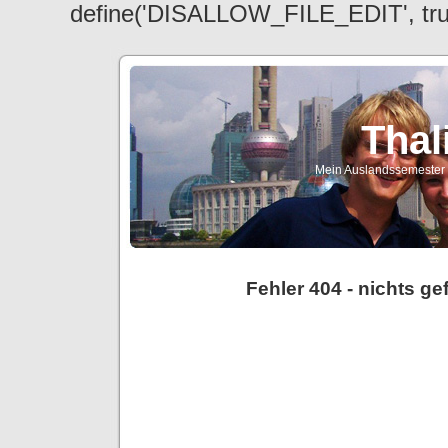
define('DISALLOW_FILE_EDIT', tr
Thal
Mein Auslandssemester a
Fehler 404 - nichts g