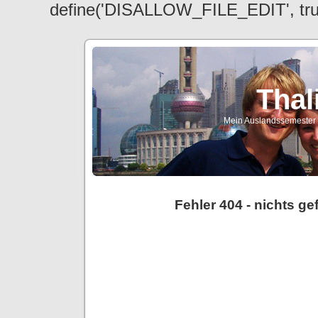
define('DISALLOW_FILE_EDIT', tr
Thal
Mein Auslandssemester a
Fehler 404 - nichts g