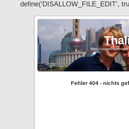
define('DISALLOW_FILE_EDIT', tr
Thal
Mein Auslandssemester a
Fehler 404 - nichts g