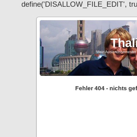
define('DISALLOW_FILE_EDIT', tr
Thal
Mein Auslandssemester a
Fehler 404 - nichts g