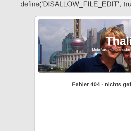
define('DISALLOW_FILE_EDIT', tr
Thal
Mein Auslandssemester a
Fehler 404 - nichts g