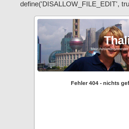
define('DISALLOW_FILE_EDIT', tr
Thal
Mein Auslandssemester a
Fehler 404 - nichts g