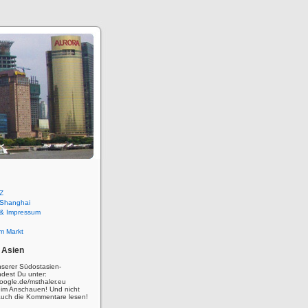
Z
 Shanghai
 & Impressum
m Markt
 Asien
nserer Südostasien-
ndest Du unter:
oogle.de/msthaler.eu
eim Anschauen! Und nicht
auch die Kommentare lesen!