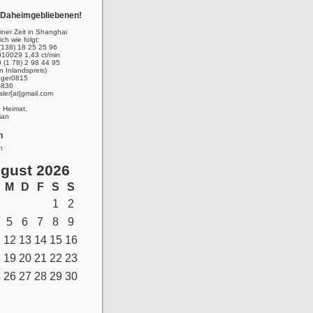
r Daheimgebliebenen!
ner Zeit in Shanghai
ich wie folgt:
(138) 18 25 25 96
010029 1,43 ct/min
 (1 78) 2 98 44 95
n Inlandspreis)
inger0815
-836
aler[at]gmail.com
e Heimat,
ian
n
n
gust 2026
M
D
F
S
S
1
2
5
6
7
8
9
12
13
14
15
16
8
19
20
21
22
23
5
26
27
28
29
30