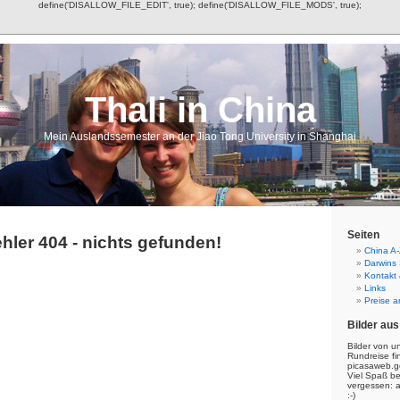
define('DISALLOW_FILE_EDIT', true); define('DISALLOW_FILE_MODS', true);
Thali in China
Mein Auslandssemester an der Jiao Tong University in Shanghai
Seiten
hler 404 - nichts gefunden!
China A-
Darwins
Kontakt
Links
Preise a
Bilder aus
Bilder von u
Rundreise fi
picasaweb.g
Viel Spaß b
vergessen: 
:-)