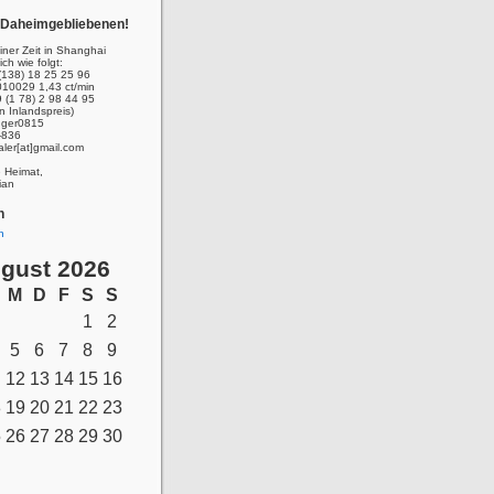
r Daheimgebliebenen!
ner Zeit in Shanghai
ich wie folgt:
(138) 18 25 25 96
010029 1,43 ct/min
 (1 78) 2 98 44 95
n Inlandspreis)
inger0815
-836
aler[at]gmail.com
e Heimat,
ian
n
n
gust 2026
M
D
F
S
S
1
2
5
6
7
8
9
12
13
14
15
16
8
19
20
21
22
23
5
26
27
28
29
30