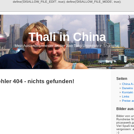
define('DISALLOW_FILE_EDIT', true); define('DISALLOW_FILE_MODS', true);
Thali in China
Mein Auslandssemester an der Jiao Tong University in Shanghai
Seiten
hler 404 - nichts gefunden!
China A-
Darwins
Kontakt
Links
Preise a
Bilder aus
Bilder von u
Rundreise fi
picasaweb.g
Viel Spaß b
vergessen: 
:-)