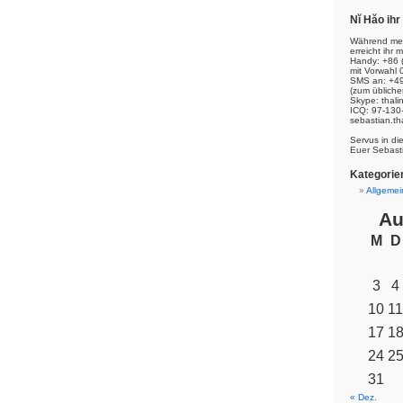
Nĭ Hăo ih
Während mei
erreicht ihr m
Handy: +86 
mit Vorwahl 
SMS an: +49
(zum übliche
Skype: thal
ICQ: 97-130
sebastian.th
Servus in di
Euer Sebast
Kategorie
Allgemei
Au
M
D
3
4
10
11
17
1
24
2
31
« Dez.