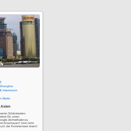
Z
 Shanghai
 & Impressum
m Markt
 Asien
nserer Südostasien-
ndest Du unter:
oogle.de/msthaler.eu
eim Anschauen! Und nicht
auch die Kommentare lesen!