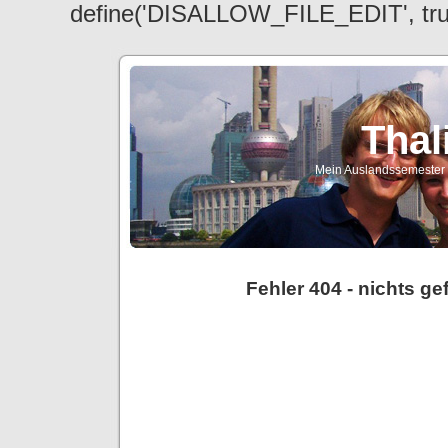
define('DISALLOW_FILE_EDIT', tr
Thal
Mein Auslandssemester a
Fehler 404 - nichts g