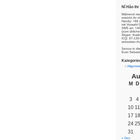
Nĭ Hăo ih
Während mei
erreicht ihr m
Handy: +86 
mit Vorwahl 
SMS an: +49
(zum übliche
Skype: thal
ICQ: 97-130
sebastian.th
Servus in di
Euer Sebast
Kategorie
Allgemei
Au
M
D
3
4
10
11
17
1
24
2
31
« Dez.