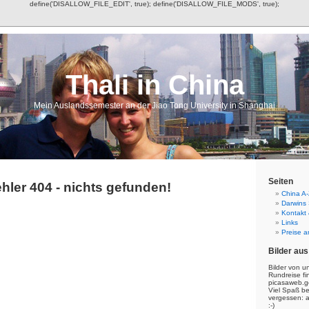
define('DISALLOW_FILE_EDIT', true); define('DISALLOW_FILE_MODS', true);
Thali in China
Mein Auslandssemester an der Jiao Tong University in Shanghai
Seiten
hler 404 - nichts gefunden!
China A-
Darwins
Kontakt
Links
Preise a
Bilder aus
Bilder von u
Rundreise fi
picasaweb.g
Viel Spaß b
vergessen: 
:-)