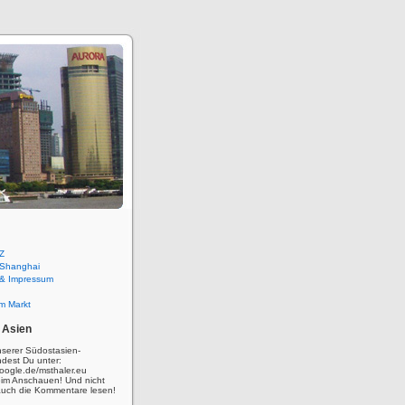
Z
 Shanghai
 & Impressum
m Markt
 Asien
nserer Südostasien-
ndest Du unter:
oogle.de/msthaler.eu
eim Anschauen! Und nicht
auch die Kommentare lesen!