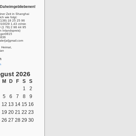
r Daheimgebliebenen!
ner Zeit in Shanghai
ich wie folgt:
(138) 18 25 25 96
010029 1,43 ct/min
 (1 78) 2 98 44 95
n Inlandspreis)
inger0815
-836
aler[at]gmail.com
e Heimat,
ian
n
n
gust 2026
M
D
F
S
S
1
2
5
6
7
8
9
12
13
14
15
16
8
19
20
21
22
23
5
26
27
28
29
30