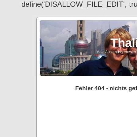
define('DISALLOW_FILE_EDIT', tr
Thal
Mein Auslandssemester a
Fehler 404 - nichts g