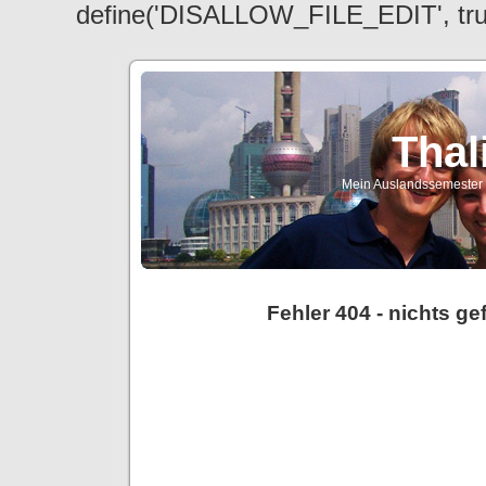
define('DISALLOW_FILE_EDIT', tr
Thal
Mein Auslandssemester a
Fehler 404 - nichts g