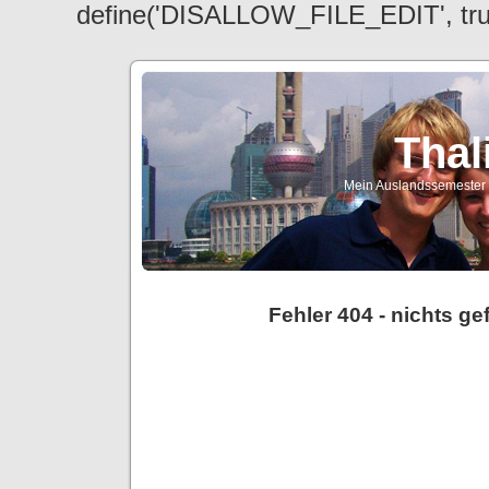
define('DISALLOW_FILE_EDIT', tr
Thal
Mein Auslandssemester a
Fehler 404 - nichts g