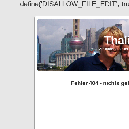
define('DISALLOW_FILE_EDIT', tr
Thal
Mein Auslandssemester a
Fehler 404 - nichts g