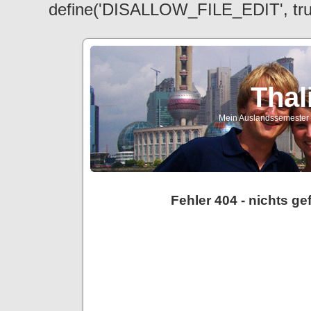
define('DISALLOW_FILE_EDIT', tr
Thal
Mein Auslandssemester a
Fehler 404 - nichts g