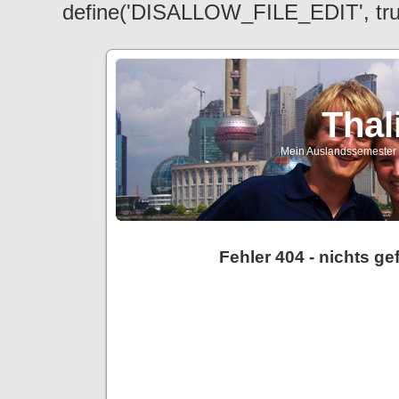
define('DISALLOW_FILE_EDIT', tr
Thal
Mein Auslandssemester a
Fehler 404 - nichts g