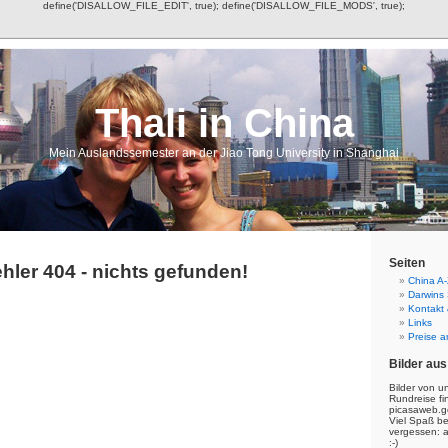
define('DISALLOW_FILE_EDIT', true); define('DISALLOW_FILE_MODS', true);
Thali in China
Mein Auslandssemester an der Jiao Tong University in Shanghai
Seiten
hler 404 - nichts gefunden!
China A-
Darwins
Kontakt
Links
Preise a
Bilder aus
Bilder von u
Rundreise fi
picasaweb.g
Viel Spaß b
vergessen: 
:-)