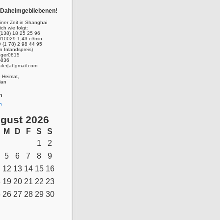
r Daheimgebliebenen!
ner Zeit in Shanghai
ich wie folgt:
(138) 18 25 25 96
010029 1,43 ct/min
 (1 78) 2 98 44 95
n Inlandspreis)
inger0815
-836
aler[at]gmail.com
e Heimat,
ian
n
n
gust 2026
M
D
F
S
S
1
2
5
6
7
8
9
12
13
14
15
16
8
19
20
21
22
23
5
26
27
28
29
30