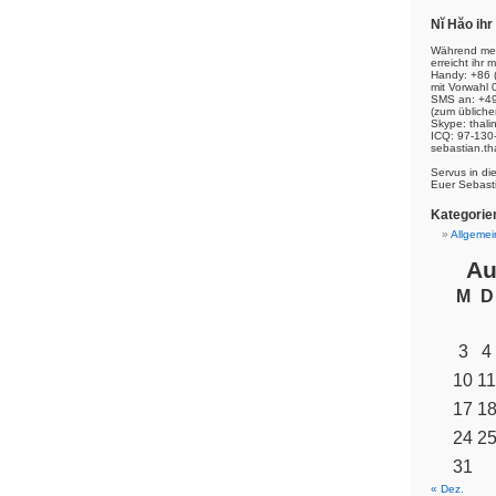
Nĭ Hăo ih
Während mei
erreicht ihr m
Handy: +86 
mit Vorwahl 
SMS an: +49
(zum übliche
Skype: thal
ICQ: 97-130
sebastian.th
Servus in di
Euer Sebast
Kategorie
Allgemei
Au
M
D
3
4
10
11
17
1
24
2
31
« Dez.