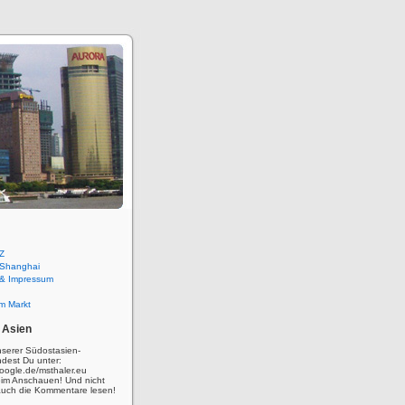
Z
 Shanghai
 & Impressum
m Markt
 Asien
nserer Südostasien-
ndest Du unter:
oogle.de/msthaler.eu
eim Anschauen! Und nicht
auch die Kommentare lesen!