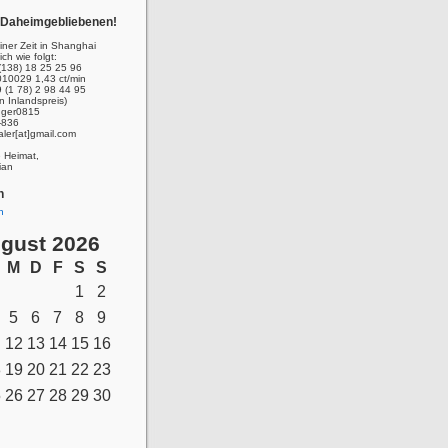
r Daheimgebliebenen!
ner Zeit in Shanghai
ich wie folgt:
(138) 18 25 25 96
010029 1,43 ct/min
 (1 78) 2 98 44 95
n Inlandspreis)
inger0815
-836
aler[at]gmail.com
e Heimat,
ian
n
n
gust 2026
M
D
F
S
S
1
2
5
6
7
8
9
12
13
14
15
16
8
19
20
21
22
23
5
26
27
28
29
30