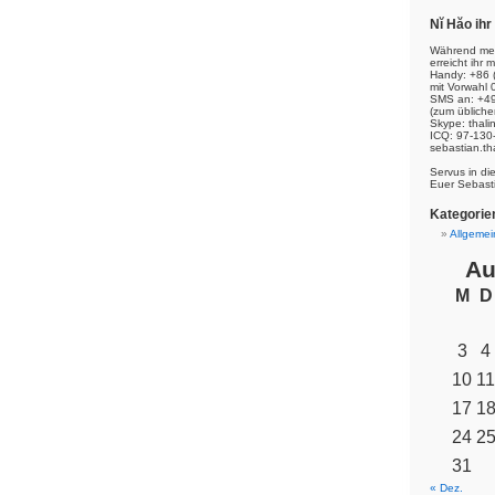
Nĭ Hăo ih
Während mei
erreicht ihr m
Handy: +86 
mit Vorwahl 
SMS an: +49
(zum übliche
Skype: thal
ICQ: 97-130
sebastian.th
Servus in di
Euer Sebast
Kategorie
Allgemei
Au
M
D
3
4
10
11
17
1
24
2
31
« Dez.