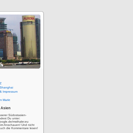
Z
 Shanghai
 & Impressum
m Markt
 Asien
nserer Südostasien-
ndest Du unter:
oogle.de/msthaler.eu
eim Anschauen! Und nicht
auch die Kommentare lesen!