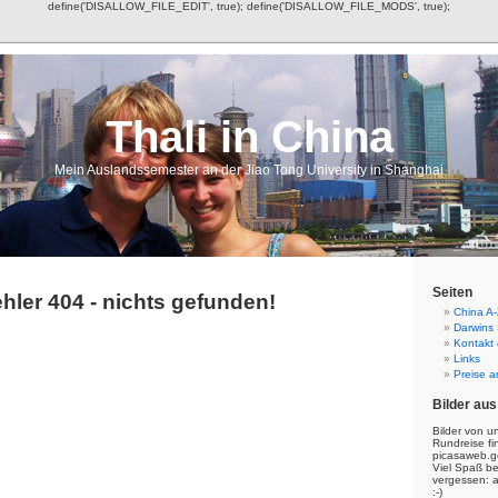
define('DISALLOW_FILE_EDIT', true); define('DISALLOW_FILE_MODS', true);
Thali in China
Mein Auslandssemester an der Jiao Tong University in Shanghai
Seiten
hler 404 - nichts gefunden!
China A-
Darwins
Kontakt
Links
Preise a
Bilder aus
Bilder von u
Rundreise fi
picasaweb.g
Viel Spaß b
vergessen: 
:-)