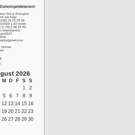
r Daheimgebliebenen!
ner Zeit in Shanghai
ich wie folgt:
(138) 18 25 25 96
010029 1,43 ct/min
 (1 78) 2 98 44 95
n Inlandspreis)
inger0815
-836
aler[at]gmail.com
e Heimat,
ian
n
n
gust 2026
M
D
F
S
S
1
2
5
6
7
8
9
12
13
14
15
16
8
19
20
21
22
23
5
26
27
28
29
30