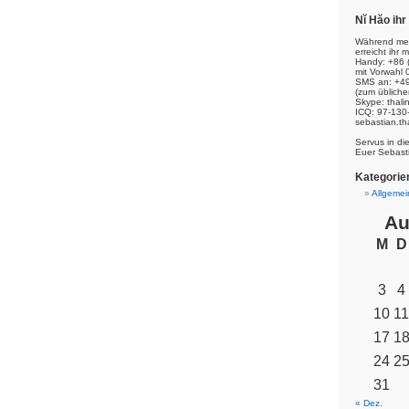
Nĭ Hăo ih
Während mei
erreicht ihr m
Handy: +86 
mit Vorwahl 
SMS an: +49
(zum übliche
Skype: thal
ICQ: 97-130
sebastian.th
Servus in di
Euer Sebast
Kategorie
Allgemei
Au
M
D
3
4
10
11
17
1
24
2
31
« Dez.