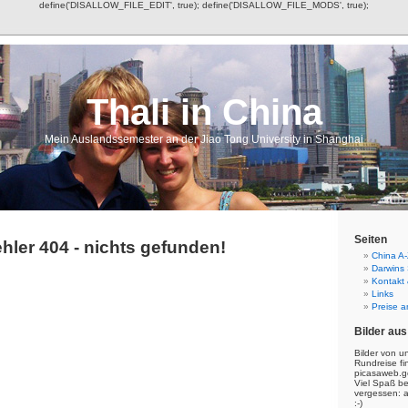
define('DISALLOW_FILE_EDIT', true); define('DISALLOW_FILE_MODS', true);
Thali in China
Mein Auslandssemester an der Jiao Tong University in Shanghai
Seiten
hler 404 - nichts gefunden!
China A-
Darwins
Kontakt
Links
Preise a
Bilder aus
Bilder von u
Rundreise fi
picasaweb.g
Viel Spaß b
vergessen: 
:-)