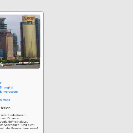
Z
 Shanghai
 & Impressum
m Markt
 Asien
nserer Südostasien-
ndest Du unter:
oogle.de/msthaler.eu
eim Anschauen! Und nicht
auch die Kommentare lesen!