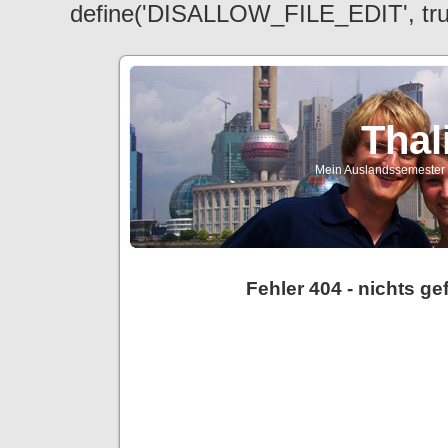
define('DISALLOW_FILE_EDIT', tr
Thal
Mein Auslandssemester a
Fehler 404 - nichts g