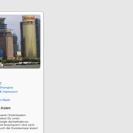
Z
 Shanghai
 & Impressum
m Markt
 Asien
nserer Südostasien-
ndest Du unter:
oogle.de/msthaler.eu
eim Anschauen! Und nicht
auch die Kommentare lesen!