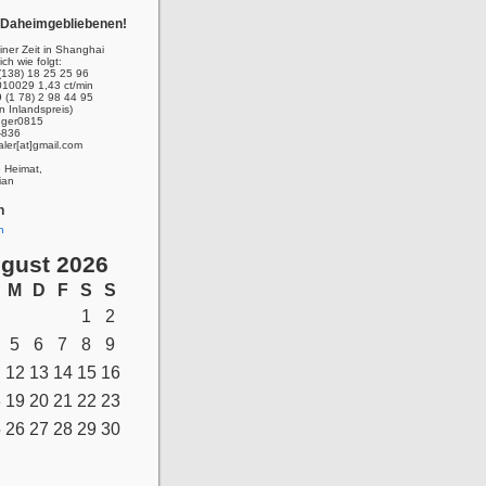
r Daheimgebliebenen!
ner Zeit in Shanghai
ich wie folgt:
(138) 18 25 25 96
010029 1,43 ct/min
 (1 78) 2 98 44 95
n Inlandspreis)
inger0815
-836
aler[at]gmail.com
e Heimat,
ian
n
n
gust 2026
M
D
F
S
S
1
2
5
6
7
8
9
12
13
14
15
16
8
19
20
21
22
23
5
26
27
28
29
30