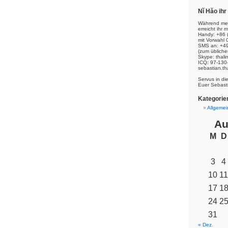
Nĭ Hăo ih
Während mei
erreicht ihr m
Handy: +86 
mit Vorwahl 
SMS an: +49
(zum übliche
Skype: thal
ICQ: 97-130
sebastian.th
Servus in di
Euer Sebast
Kategorie
Allgemei
Au
M
D
3
4
10
11
17
1
24
2
31
« Dez.