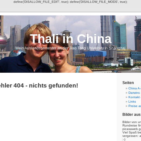
define('DISALLOW_FILE_EDIT', true); define('DISALLOW_FILE_MODS', true);
Thali in China
Mein Auslandssemester an der Jiao Tong University in Shanghai
Seiten
hler 404 - nichts gefunden!
China A-
Darwins
Kontakt
Links
Preise a
Bilder aus
Bilder von u
Rundreise fi
picasaweb.g
Viel Spaß b
vergessen: 
:-)