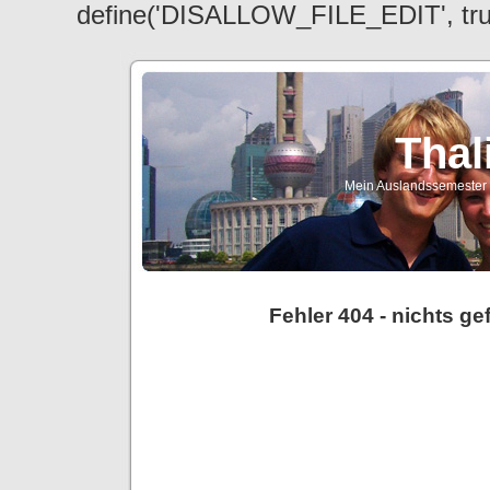
define('DISALLOW_FILE_EDIT', tr
Thal
Mein Auslandssemester a
Fehler 404 - nichts g