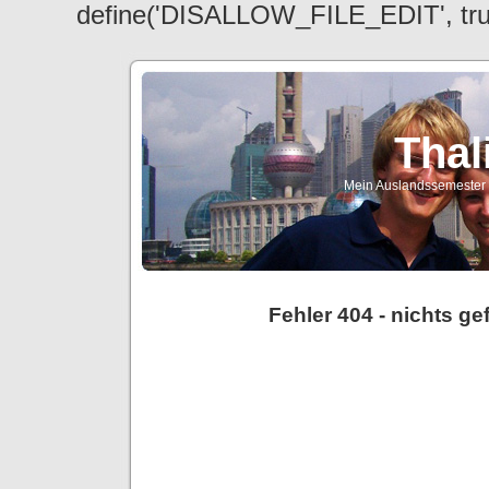
define('DISALLOW_FILE_EDIT', tr
Thal
Mein Auslandssemester a
Fehler 404 - nichts g