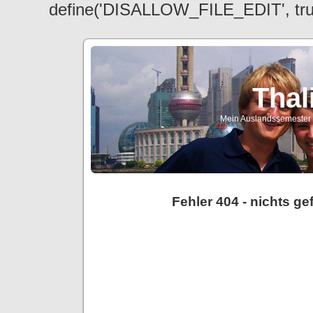
define('DISALLOW_FILE_EDIT', tr
Thal
Mein Auslandssemester a
Fehler 404 - nichts g