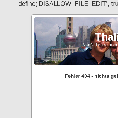
define('DISALLOW_FILE_EDIT', tr
Thal
Mein Auslandssemester a
Fehler 404 - nichts g