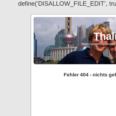
define('DISALLOW_FILE_EDIT', tr
Thal
Mein Auslandssemester a
Fehler 404 - nichts g