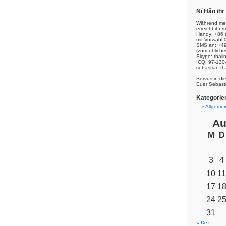
Nĭ Hăo ih
Während mei
erreicht ihr m
Handy: +86 
mit Vorwahl 
SMS an: +49
(zum übliche
Skype: thal
ICQ: 97-130
sebastian.th
Servus in di
Euer Sebast
Kategorie
Allgemei
Au
M
D
3
4
10
11
17
1
24
2
31
« Dez.