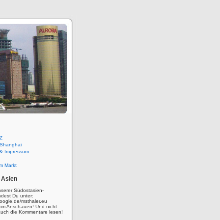
Z
 Shanghai
 & Impressum
m Markt
 Asien
nserer Südostasien-
ndest Du unter:
oogle.de/msthaler.eu
eim Anschauen! Und nicht
auch die Kommentare lesen!