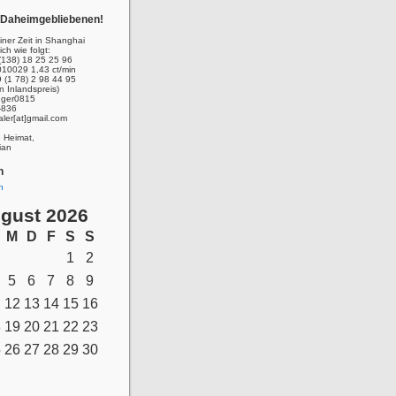
r Daheimgebliebenen!
ner Zeit in Shanghai
ich wie folgt:
(138) 18 25 25 96
010029 1,43 ct/min
 (1 78) 2 98 44 95
n Inlandspreis)
inger0815
-836
aler[at]gmail.com
e Heimat,
ian
n
n
gust 2026
M
D
F
S
S
1
2
5
6
7
8
9
12
13
14
15
16
8
19
20
21
22
23
5
26
27
28
29
30