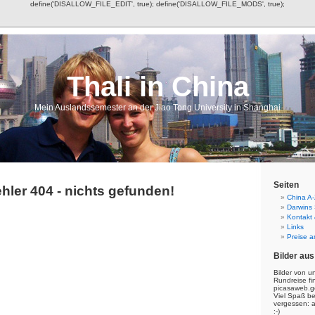
define('DISALLOW_FILE_EDIT', true); define('DISALLOW_FILE_MODS', true);
Thali in China
Mein Auslandssemester an der Jiao Tong University in Shanghai
Seiten
hler 404 - nichts gefunden!
China A-
Darwins
Kontakt
Links
Preise a
Bilder aus
Bilder von u
Rundreise fi
picasaweb.g
Viel Spaß b
vergessen: 
:-)