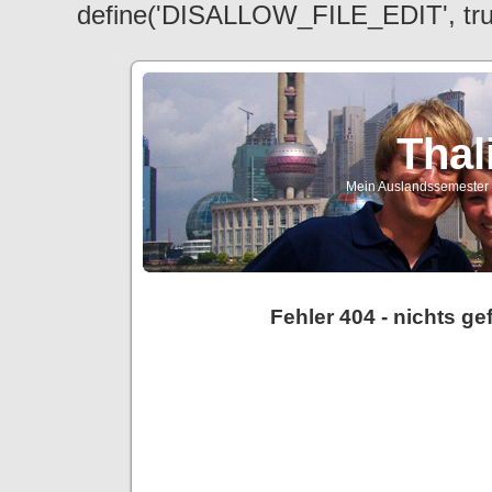
define('DISALLOW_FILE_EDIT', tr
Thal
Mein Auslandssemester a
Fehler 404 - nichts g