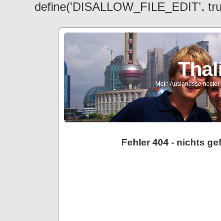
define('DISALLOW_FILE_EDIT', tr
Thal
Mein Auslandssemester a
Fehler 404 - nichts g