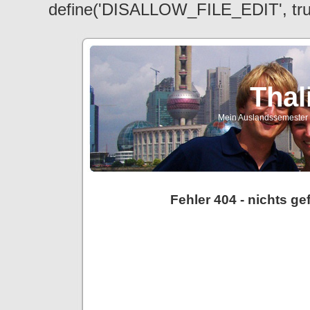
define('DISALLOW_FILE_EDIT', tr
Thal
Mein Auslandssemester a
Fehler 404 - nichts g