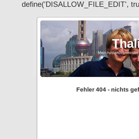
define('DISALLOW_FILE_EDIT', tr
Thal
Mein Auslandssemester a
Fehler 404 - nichts g