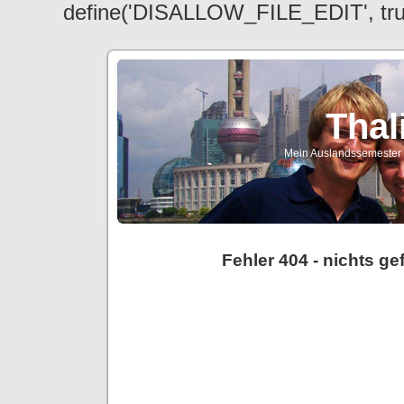
define('DISALLOW_FILE_EDIT', tr
Thal
Mein Auslandssemester a
Fehler 404 - nichts g