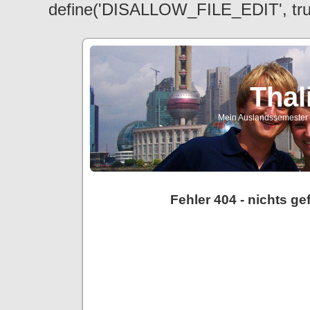
define('DISALLOW_FILE_EDIT', tr
Thal
Mein Auslandssemester a
Fehler 404 - nichts g