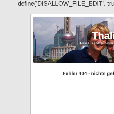
define('DISALLOW_FILE_EDIT', tr
Thal
Mein Auslandssemester a
Fehler 404 - nichts g