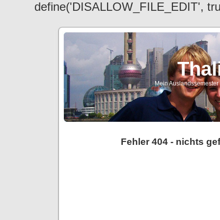
define('DISALLOW_FILE_EDIT', tr
Thal
Mein Auslandssemester a
Fehler 404 - nichts g