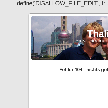
define('DISALLOW_FILE_EDIT', tr
Thal
Mein Auslandssemester a
Fehler 404 - nichts g