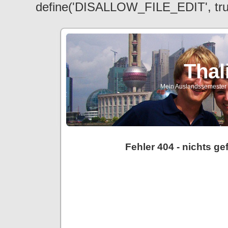
define('DISALLOW_FILE_EDIT', tr
Thal
Mein Auslandssemester a
Fehler 404 - nichts g