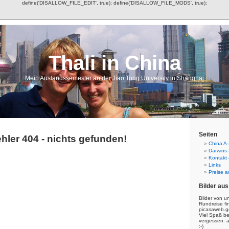
define('DISALLOW_FILE_EDIT', true); define('DISALLOW_FILE_MODS', true);
Thali in China
Mein Auslandssemester an der Jiao Tong University in Shanghai
Seiten
hler 404 - nichts gefunden!
China A-
Darwins
Kontakt
Links
Preise a
Bilder aus
Bilder von u
Rundreise fi
picasaweb.g
Viel Spaß b
vergessen: 
:-)