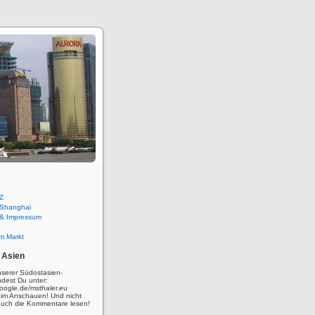
Z
 Shanghai
 & Impressum
m Markt
 Asien
nserer Südostasien-
ndest Du unter:
oogle.de/msthaler.eu
eim Anschauen! Und nicht
auch die Kommentare lesen!