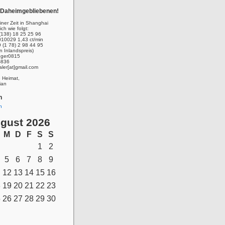
r Daheimgebliebenen!
ner Zeit in Shanghai
ich wie folgt:
(138) 18 25 25 96
010029 1,43 ct/min
 (1 78) 2 98 44 95
n Inlandspreis)
inger0815
-836
aler[at]gmail.com
e Heimat,
ian
n
n
gust 2026
M
D
F
S
S
1
2
5
6
7
8
9
12
13
14
15
16
8
19
20
21
22
23
5
26
27
28
29
30