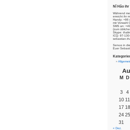
Nĭ Hăo ih
Während mei
erreicht ihr m
Handy: +86 
mit Vorwahl 
SMS an: +49
(zum übliche
Skype: thal
ICQ: 97-130
sebastian.th
Servus in di
Euer Sebast
Kategorie
Allgemei
Au
M
D
3
4
10
11
17
1
24
2
31
« Dez.