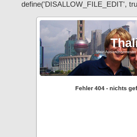
define('DISALLOW_FILE_EDIT', tr
Thal
Mein Auslandssemester a
Fehler 404 - nichts g