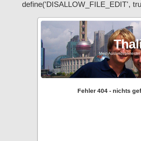
define('DISALLOW_FILE_EDIT', tr
Thal
Mein Auslandssemester a
Fehler 404 - nichts g