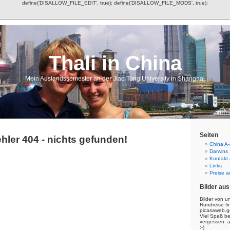
define('DISALLOW_FILE_EDIT', true); define('DISALLOW_FILE_MODS', true);
Thali in China
Mein Auslandssemester an der Jiao Tong University in Shanghai
Seiten
hler 404 - nichts gefunden!
China A-
Darwins
Kontakt
Links
Preise a
Bilder aus
Bilder von u
Rundreise fi
picasaweb.g
Viel Spaß b
vergessen: 
:-)