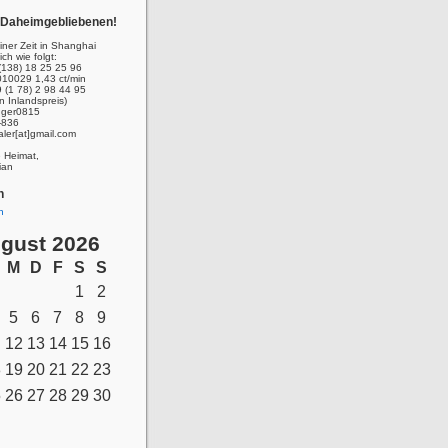
r Daheimgebliebenen!
ner Zeit in Shanghai
ich wie folgt:
(138) 18 25 25 96
010029 1,43 ct/min
 (1 78) 2 98 44 95
n Inlandspreis)
inger0815
-836
aler[at]gmail.com
e Heimat,
ian
n
n
gust 2026
M
D
F
S
S
1
2
5
6
7
8
9
12
13
14
15
16
8
19
20
21
22
23
5
26
27
28
29
30