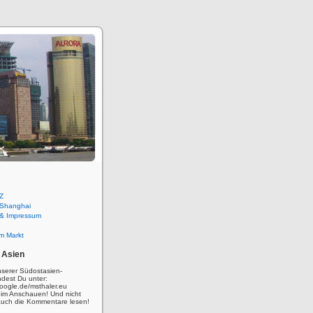
Z
 Shanghai
 & Impressum
m Markt
 Asien
nserer Südostasien-
ndest Du unter:
oogle.de/msthaler.eu
eim Anschauen! Und nicht
auch die Kommentare lesen!