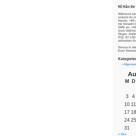
Nĭ Hăo ih
Während mei
erreicht ihr m
Handy: +86 
mit Vorwahl 
SMS an: +49
(zum übliche
Skype: thal
ICQ: 97-130
sebastian.th
Servus in di
Euer Sebast
Kategorie
Allgemei
Au
M
D
3
4
10
11
17
1
24
2
31
« Dez.