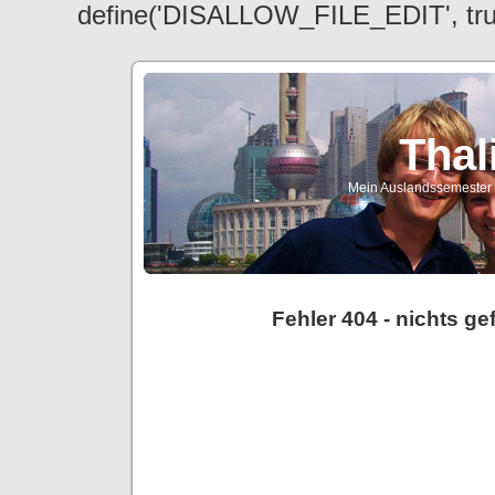
define('DISALLOW_FILE_EDIT', tr
Thal
Mein Auslandssemester a
Fehler 404 - nichts g