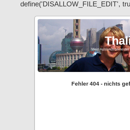
define('DISALLOW_FILE_EDIT', tr
Thal
Mein Auslandssemester a
Fehler 404 - nichts g