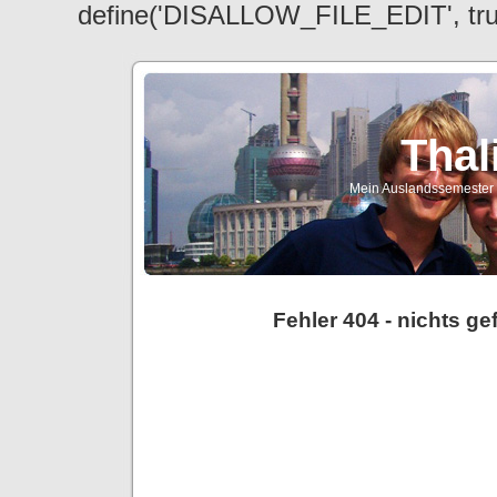
define('DISALLOW_FILE_EDIT', tr
Thal
Mein Auslandssemester a
Fehler 404 - nichts g