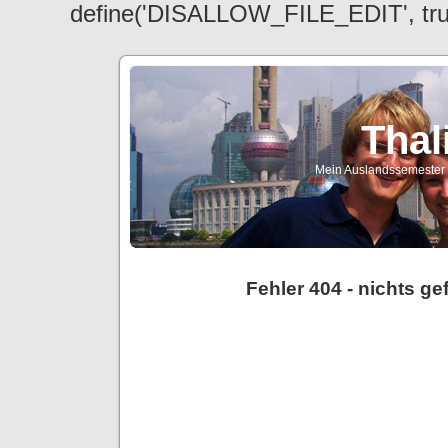
define('DISALLOW_FILE_EDIT', tr
Thal
Mein Auslandssemester a
Fehler 404 - nichts g