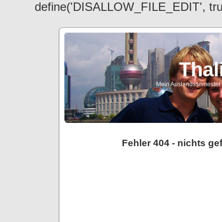
define('DISALLOW_FILE_EDIT', tr
Thal
Mein Auslandssemester a
Fehler 404 - nichts g