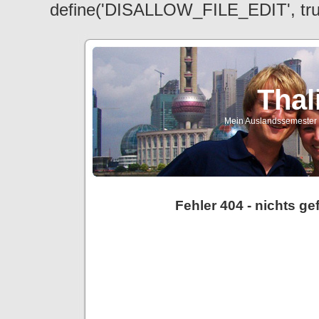
define('DISALLOW_FILE_EDIT', tr
Thal
Mein Auslandssemester a
Fehler 404 - nichts g