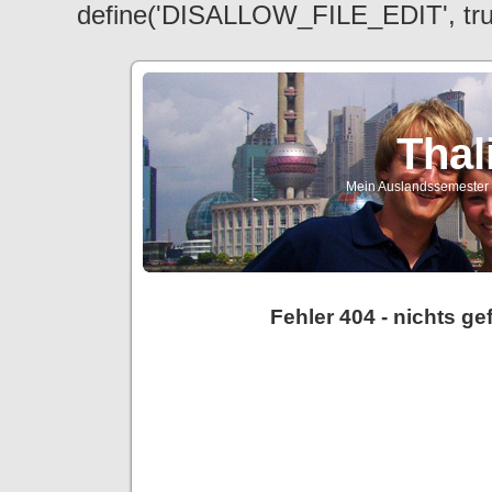
define('DISALLOW_FILE_EDIT', tr
Thal
Mein Auslandssemester a
Fehler 404 - nichts g