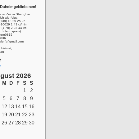
r Daheimgebliebenen!
ner Zeit in Shanghai
ich wie folgt:
(138) 18 25 25 96
010029 1,43 ct/min
 (1 78) 2 98 44 95
n Inlandspreis)
inger0815
-836
aler[at]gmail.com
e Heimat,
ian
n
n
gust 2026
M
D
F
S
S
1
2
5
6
7
8
9
12
13
14
15
16
8
19
20
21
22
23
5
26
27
28
29
30