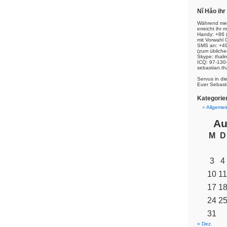
Nĭ Hăo ih
Während mei
erreicht ihr m
Handy: +86 
mit Vorwahl 
SMS an: +49
(zum übliche
Skype: thal
ICQ: 97-130
sebastian.th
Servus in di
Euer Sebast
Kategorie
Allgemei
Au
M
D
3
4
10
11
17
1
24
2
31
« Dez.