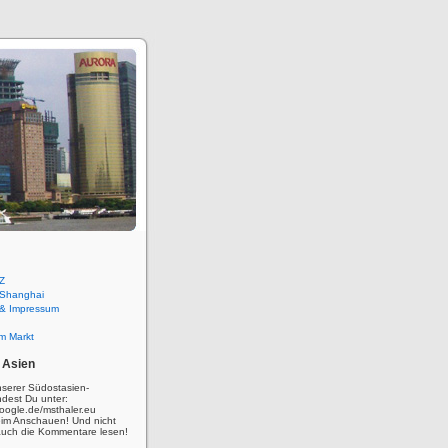
Z
 Shanghai
 & Impressum
m Markt
 Asien
nserer Südostasien-
ndest Du unter:
oogle.de/msthaler.eu
eim Anschauen! Und nicht
auch die Kommentare lesen!