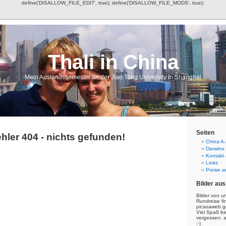
define('DISALLOW_FILE_EDIT', true); define('DISALLOW_FILE_MODS', true);
Thali in China
Mein Auslandssemester an der Jiao Tong University in Shanghai
Seiten
hler 404 - nichts gefunden!
China A-
Darwins
Kontakt
Links
Preise a
Bilder aus
Bilder von u
Rundreise fi
picasaweb.g
Viel Spaß b
vergessen: 
:-)