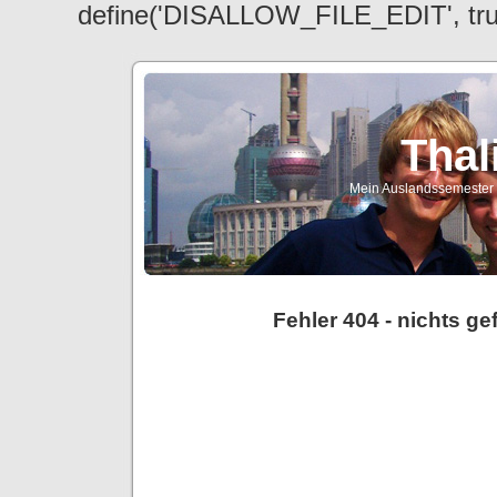
define('DISALLOW_FILE_EDIT', tr
Thal
Mein Auslandssemester a
Fehler 404 - nichts g